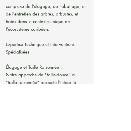
complexe de l'élagage, de l'abattage, et
de l'entretien des arbres, arbustes, et
haies dans le contexte unique de
l'écosystème caribéen.
Expertise Technique et Interventions
Spécialisées
Élagage et Taille Raisonnée :
Notre approche de "taille-douce" ou
"taille raisonnée" respecte l'intégrité
physiologique de chaque végétal. Nous
pratiquons :
Taille de formation : Pour les jeunes
arbres d'ornement et fruitiers, guidant
leur croissance.